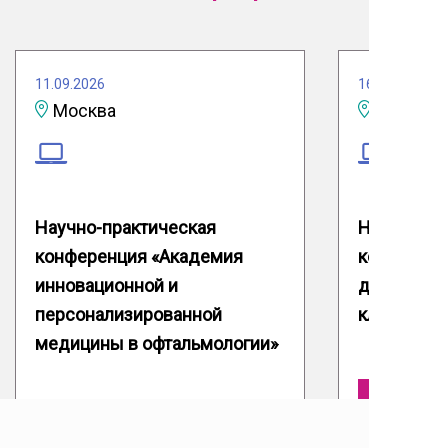
11.09.2026
16.09.2026
Москва
Научно-практическая
Научно-пр
конференция «Академия
конференц
инновационной и
доказател
персонализированной
клиническ
медицины в офтальмологии»
Подробнее