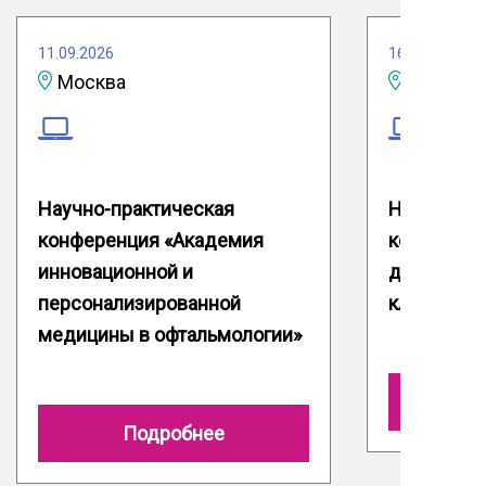
11.09.2026
16.09.2026
Москва
Научно-практическая
Научно-пр
конференция «Академия
конференц
инновационной и
доказател
персонализированной
клиническ
медицины в офтальмологии»
Подробнее