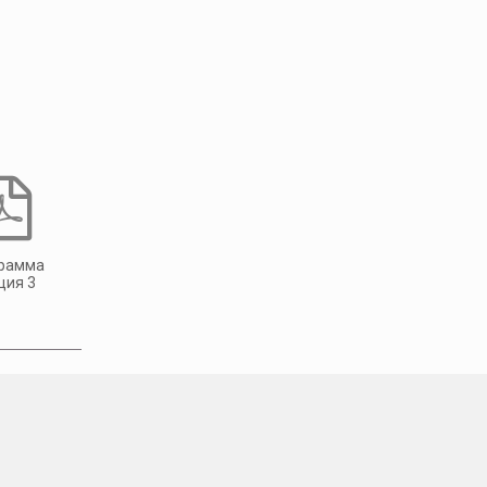
рамма
ция 3