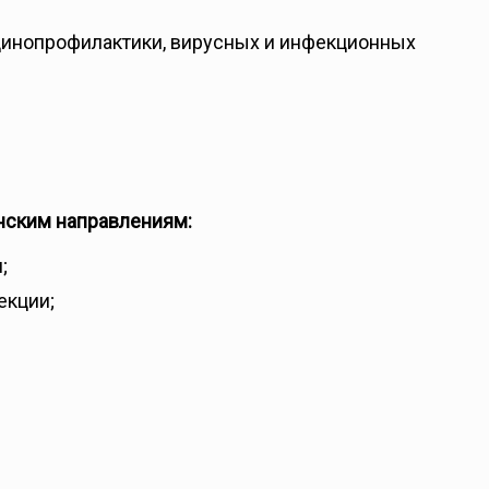
кцинопрофилактики, вирусных и инфекционных
нским направлениям:
;
екции;