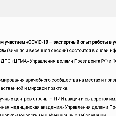
участием «COVID-19 – экспертный опыт работы в ус
ов»
(зимняя и весенняя сессии) состоится в онлайн-ф
 ДПО «ЦГМА» Управления делами Президента РФ и Ф
ирования врачебного сообщества на местах и призв
ественной и мировой практике.
учных центров страны – НИИ вакцин и сывороток им
нная медицинская академия» Управления делами Пр
иопульмонологии и инфекционных заболеваний.