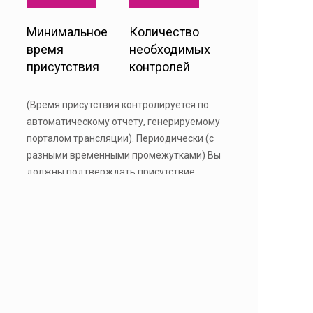
Минимальное
Количество
время
необходимых
присутствия
контролей
(Время присутствия контролируется по
автоматическому отчету, генерируемому
порталом трансляции). Периодически (с
разными временными промежутками) Вы
должны подтверждать присутствие
нажатием на «всплывающее окно».
ДОКУМЕНТЫ